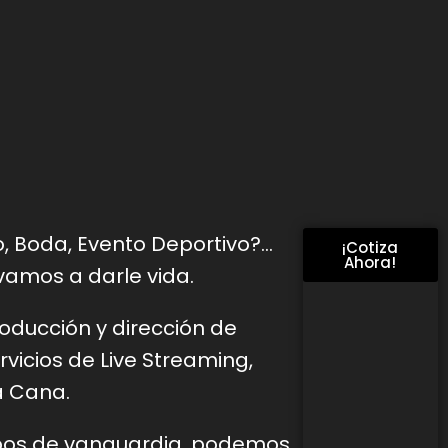
o, Boda, Evento Deportivo?…
¡Cotiza
Ahora!
vamos a darle vida.
roducción y dirección de
vicios de Live
Streaming,
a Cana.
pos de vanguardia, podemos