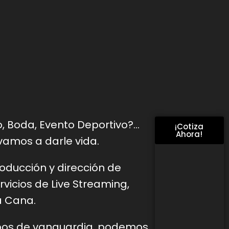
o, Boda, Evento Deportivo?…
¡Cotiza
Ahora!
vamos a darle vida.
roducción y dirección de
vicios de Live
Streaming,
a Cana.
pos de vanguardia, podemos