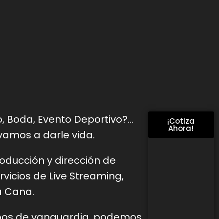
o, Boda, Evento Deportivo?…
¡Cotiza
Ahora!
vamos a darle vida.
roducción y dirección de
vicios de Live
Streaming,
a Cana.
pos de vanguardia, podemos