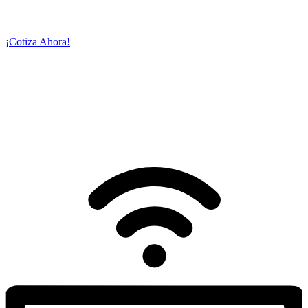
transmitir su evento en vivo y con calidad
cinematográfica a través
de la plataforma o servidor de su preferencia.
¡Cotiza Ahora!
NUESTROS
SERVICIOS