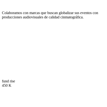
Colaboramos con marcas que buscan globalizar sus eventos con
producciones audiovisuales de calidad cinmatográfica.
Trusted by Global
Companies.
01
fund rise
450
K
02