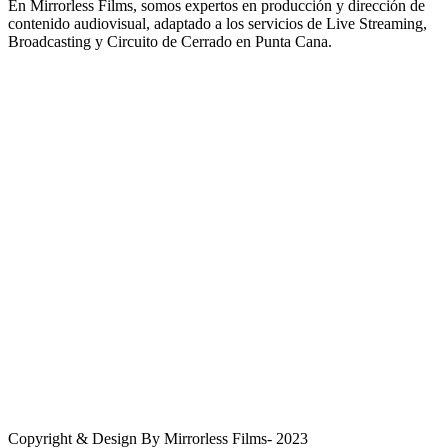
En Mirrorless Films, somos expertos en producción y dirección de
contenido audiovisual, adaptado a los servicios de Live Streaming,
Broadcasting y Circuito de Cerrado en Punta Cana.
Ubicación
Punta Cana, República Dominicana, 23000
WhatsApp
+1(809) 995 5054
Correo Electrónico
info@mirrorlessfilms.com
Copyright & Design By Mirrorless Films- 2023