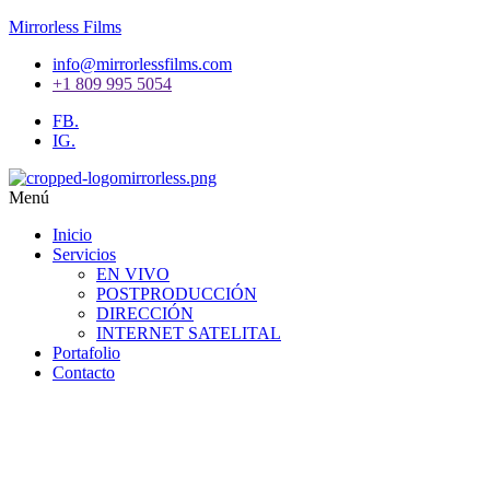
Mirrorless Films
info@mirrorlessfilms.com
+1 809 995 5054
FB.
IG.
Menú
Inicio
Servicios
EN VIVO
POSTPRODUCCIÓN
DIRECCIÓN
INTERNET SATELITAL
Portafolio
Contacto
¡Expertos en