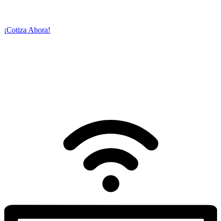
transmitir su evento en vivo y con calidad
cinematográfica a través
de la plataforma o servidor de su preferencia.
¡Cotiza Ahora!
NUESTROS
SERVICIOS