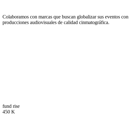
Colaboramos con marcas que buscan globalizar sus eventos con
producciones audiovisuales de calidad cinmatográfica.
Trusted by Global
Companies.
01
fund rise
450
K
02