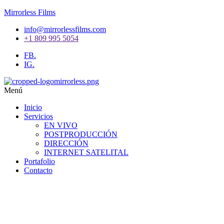
Mirrorless Films
info@mirrorlessfilms.com
+1 809 995 5054
FB.
IG.
Menú
Inicio
Servicios
EN VIVO
POSTPRODUCCIÓN
DIRECCIÓN
INTERNET SATELITAL
Portafolio
Contacto
¡Expertos en