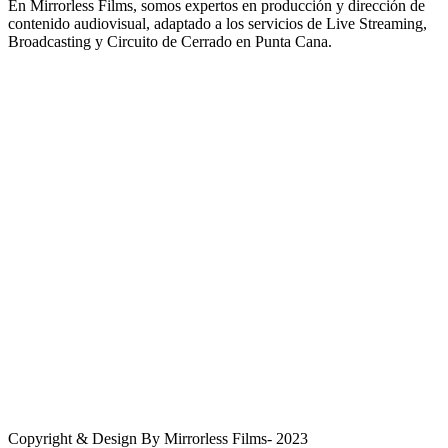
En Mirrorless Films, somos expertos en producción y dirección de
contenido audiovisual, adaptado a los servicios de Live Streaming,
Broadcasting y Circuito de Cerrado en Punta Cana.
Ubicación
Punta Cana, República Dominicana, 23000
WhatsApp
+1(809) 995 5054
Correo Electrónico
info@mirrorlessfilms.com
Copyright & Design By Mirrorless Films- 2023