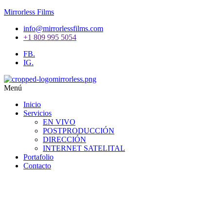
Mirrorless Films
info@mirrorlessfilms.com
+1 809 995 5054
FB.
IG.
Menú
Inicio
Servicios
EN VIVO
POSTPRODUCCIÓN
DIRECCIÓN
INTERNET SATELITAL
Portafolio
Contacto
¡Expertos en