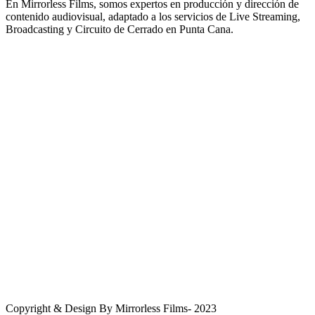
En Mirrorless Films, somos expertos en producción y dirección de
contenido audiovisual, adaptado a los servicios de Live Streaming,
Broadcasting y Circuito de Cerrado en Punta Cana.
Ubicación
Punta Cana, República Dominicana, 23000
WhatsApp
+1(809) 995 5054
Correo Electrónico
info@mirrorlessfilms.com
Copyright & Design By Mirrorless Films- 2023