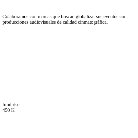
Colaboramos con marcas que buscan globalizar sus eventos con
producciones audiovisuales de calidad cinmatográfica.
Trusted by Global
Companies.
01
fund rise
450
K
02