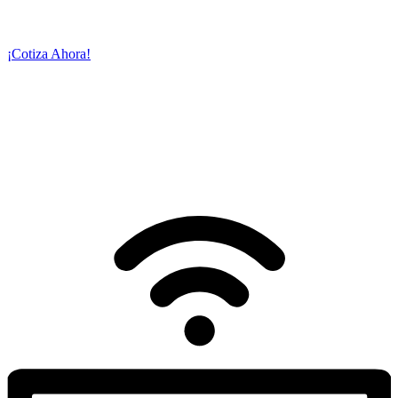
transmitir su evento en vivo y con calidad
cinematográfica a través
de la plataforma o servidor de su preferencia.
¡Cotiza Ahora!
NUESTROS
SERVICIOS